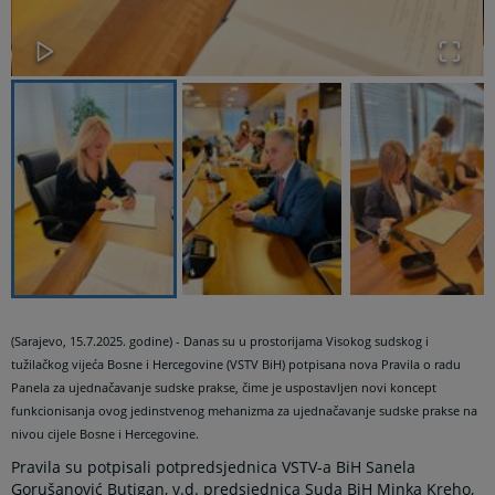
(Sarajevo, 15.7.2025. godine) - Danas su u prostorijama Visokog sudskog i
tužilačkog vijeća Bosne i Hercegovine (VSTV BiH) potpisana nova Pravila o radu
Panela za ujednačavanje sudske prakse, čime je uspostavljen novi koncept
funkcionisanja ovog jedinstvenog mehanizma za ujednačavanje sudske prakse na
nivou cijele Bosne i Hercegovine.
Pravila su potpisali potpredsjednica VSTV-a BiH Sanela
Gorušanović Butigan, v.d. predsjednica Suda BiH Minka Kreho,