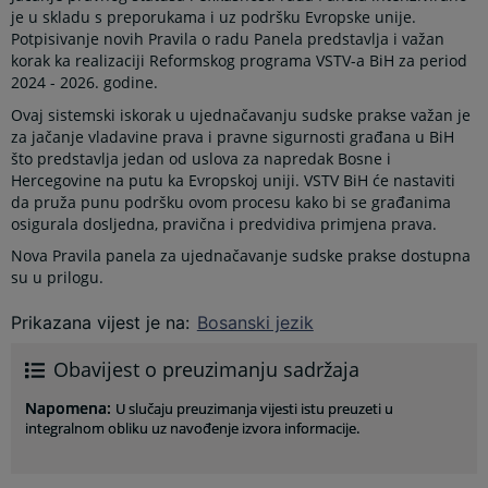
je u skladu s preporukama i uz podršku Evropske unije.
Potpisivanje novih Pravila o radu Panela predstavlja i važan
korak ka realizaciji Reformskog programa VSTV-a BiH za period
2024 - 2026. godine.
Ovaj sistemski iskorak u ujednačavanju sudske prakse važan je
za jačanje vladavine prava i pravne sigurnosti građana u BiH
što predstavlja jedan od uslova za napredak Bosne i
Hercegovine na putu ka Evropskoj uniji. VSTV BiH će nastaviti
da pruža punu podršku ovom procesu kako bi se građanima
osigurala dosljedna, pravična i predvidiva primjena prava.
Nova Pravila panela za ujednačavanje sudske prakse dostupna
su u prilogu.
Prikazana vijest je na
:
Bosanski jezik
Obavijest o preuzimanju sadržaja
Napomena
:
U slučaju preuzimanja vijesti istu preuzeti u
integralnom obliku uz navođenje izvora informacije.