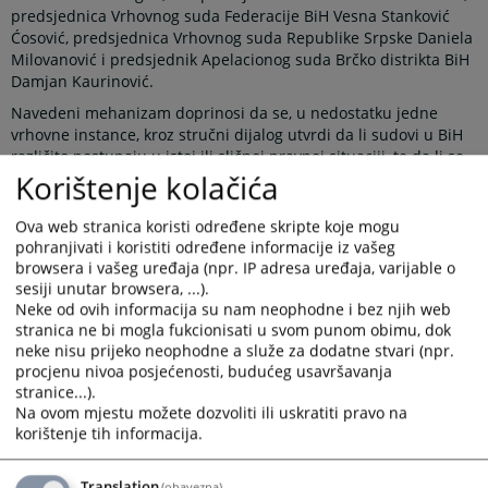
predsjednica Vrhovnog suda Federacije BiH Vesna Stanković
Ćosović, predsjednica Vrhovnog suda Republike Srpske Daniela
Milovanović i predsjednik Apelacionog suda Brčko distrikta BiH
Damjan Kaurinović.
Navedeni mehanizam doprinosi da se, u nedostatku jedne
vrhovne instance, kroz stručni dijalog utvrdi da li sudovi u BiH
različito postupaju u istoj ili sličnoj pravnoj situaciji, te da li se
Korištenje kolačića
tako različito postupanje može ujednačiti usvajanjem pravnih
shvatanja na nivou sudova najviše instance. Javno objavljivanje
ovih shvatanja omogućava građanima i njihovim zastupnicima
Ova web stranica koristi određene skripte koje mogu
korištenje istih prilikom ostvarivanja svojih prava pred sudom,
pohranjivati i koristiti određene informacije iz vašeg
čime mogu osigurati veću pravnu sigurnost i jednakost pred
browsera i vašeg uređaja (npr. IP adresa uređaja, varijable o
zakonom, bez obzira u kom dijelu države žive.
sesiji unutar browsera, ...).
Neke od ovih informacija su nam neophodne i bez njih web
Novi koncept rada Panela predviđa održavanje većeg broja
stranica ne bi mogla fukcionisati u svom punom obimu, dok
sastanaka tokom godine, najmanje po jednog iz oblasti
neke nisu prijeko neophodne a služe za dodatne stvari (npr.
krivičnog, građanskog i upravnog prava. Teme za sastanke
procjenu nivoa posjećenosti, budućeg usavršavanja
dogovaraju se na pripremnom sastanku, koji se održava
stranice...).
početkom svake kalendarske godine u prostorijama VSTV-a BiH.
Na ovom mjestu možete dozvoliti ili uskratiti pravo na
Sastanci Panela se potom organizuju u sudovima najviše
korištenje tih informacija.
instance, čime je napravljen iskorak u odnosu na raniju praksu
kada su se svi sastanci održavali isključivo u VSTV-u BiH.
Translation
(obavezna)