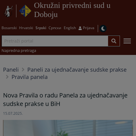
Okružni privredni sud u
Doboju
Bosanski
Hrvatski
Srpski
Српски
English
Prijava
Napredna pretraga
Paneli
Paneli za ujednačavanje sudske prakse
Pravila panela
Nova Pravila o radu Panela za ujednačavanje
sudske prakse u BiH
15.07.2025.