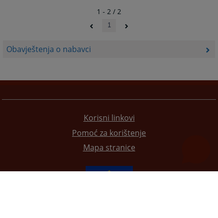
1 - 2 / 2
1
Obavještenja o nabavci
Korisni linkovi
Pomoć za korištenje
Mapa stranice
Redizajn web stranice je finansirala Evropska unija. Za njen sadržaj isključivo je odgovorno
Visoko sudsko i tužilačko vijeće BiH i ona ne odražava nužno stavove Evropske unije.