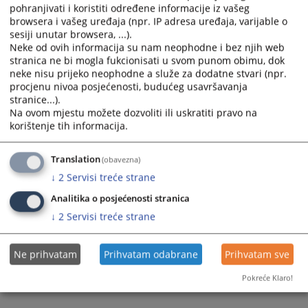
pohranjivati i koristiti određene informacije iz vašeg
21.02.2020.
the
the
browsera i vašeg uređaja (npr. IP adresa uređaja, varijable o
calendar
calendar
sesiji unutar browsera, ...).
and
and
Neke od ovih informacija su nam neophodne i bez njih web
select
select
stranica ne bi mogla fukcionisati u svom punom obimu, dok
a
a
neke nisu prijeko neophodne a služe za dodatne stvari (npr.
date.
date.
procjenu nivoa posjećenosti, budućeg usavršavanja
stranice...).
Press
Press
Na ovom mjestu možete dozvoliti ili uskratiti pravo na
the
the
korištenje tih informacija.
question
question
mark
mark
Translation
(obavezna)
key
key
to
to
↓
2
Servisi treće strane
get
get
Analitika o posjećenosti stranica
the
the
↓
2
Servisi treće strane
keyboard
keyboard
shortcuts
shortcuts
for
for
Ne prihvatam
Prihvatam odabrane
Prihvatam sve
changing
changing
Pokreće Klaro!
dates.
dates.