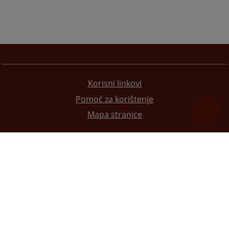
Korisni linkovi
Pomoć za korištenje
Mapa stranice
Redizajn web stranice je finansirala Evropska unija. Za njen sadržaj isključivo je odgovorno
Visoko sudsko i tužilačko vijeće BiH i ona ne odražava nužno stavove Evropske unije.