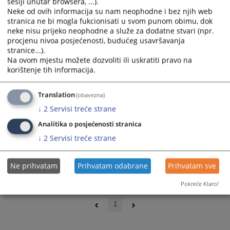
sesiji unutar browsera, ...).
Neke od ovih informacija su nam neophodne i bez njih web
stranica ne bi mogla fukcionisati u svom punom obimu, dok
neke nisu prijeko neophodne a služe za dodatne stvari (npr.
procjenu nivoa posjećenosti, budućeg usavršavanja
stranice...).
Na ovom mjestu možete dozvoliti ili uskratiti pravo na
korištenje tih informacija.
Translation
(obavezna)
↓
2
Servisi treće strane
Analitika o posjećenosti stranica
↓
2
Servisi treće strane
Ne prihvatam
Prihvatam odabrane
Prihvatam sve
Pokreće Klaro!
0 - 0 / 0
1