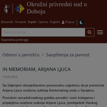
Okružni privredni sud u
Doboju
Bosanski
Hrvatski
Srpski
Српски
English
Prijava
Napredna pretraga
Odnosi s javnošću
Saopštenja za javnost
IN MEMORIAM, ARIJANA LJUCA
13.06.2025.
Sa žaljenjem obavještavamo pravosudnu zajednicu da je preminula
Arijana Ljuca uvažena sutkinja Kantonalnog suda u Sarajevu.
Povodom nenadoknadivog gubitka porodici i svim kolegama i
prijateljima uvažene sutkinje Arijane Ljuca, predsjednik Visokog