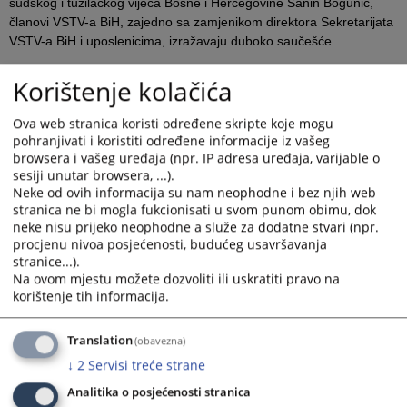
sudskog i tužilačkog vijeća Bosne i Hercegovine Sanin Bogunić,
članovi VSTV-a BiH, zajedno sa zamjenikom direktora Sekretarijata
VSTV-a BiH i uposlenicima, izražavaju duboko saučešće.
Arijana Ljuca rođena je 15.07.1975. godine u Zenici. Diplomirala je
Korištenje kolačića
na Pravnom fakultetu Univerziteta u Sarajevu 1999. godine te je
pravosudni ispit položila 2002. godine u Sarajevu.
Ova web stranica koristi određene skripte koje mogu
Pravosudnu karijeru započela je kao pripravnik-volonter u
pohranjivati i koristiti određene informacije iz vašeg
Općinskom sudu 1 u Sarajevu 2000. godine gdje je nastavila raditi
browsera i vašeg uređaja (npr. IP adresa uređaja, varijable o
kao pripravnik u periodu od 2000. do 2002. godine. Od 2002. do
sesiji unutar browsera, ...).
Neke od ovih informacija su nam neophodne i bez njih web
2003. godine je radila kao advokatski stručni saradnik i zastupala
stranica ne bi mogla fukcionisati u svom punom obimu, dok
firme iz oblasti autorskih prava i patenata. Kao stručni saradnik
neke nisu prijeko neophodne a služe za dodatne stvari (npr.
radila je u Općinskom sudu za prekršaje Stari Grad i Općinskom
procjenu nivoa posjećenosti, budućeg usavršavanja
sudu Sarajevo u periodu od 2003. do 2007. godine. Godine 2007.
stranice...).
godine je imenovana za dodatnog sudiju Općinskog suda u
Na ovom mjestu možete dozvoliti ili uskratiti pravo na
Sarajevo i iste godine preuzima poziciju sudije u tom sudu. U julu
korištenje tih informacija.
2024. godine imenovana je za sudiju Kantonalnog suda u Sarajevu.
Translation
(obavezna)
Sutkinja Ljuca je napisala i više stručnih radova u oblasti
↓
2
Servisi treće strane
pravosuđa.
Analitika o posjećenosti stranica