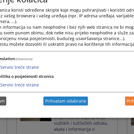
Press
Održan sastanak Panela za
nica koristi određene skripte koje mogu pohranjivati i koristiti od
the
ujednačavanje sudske prakse
iz vašeg browsera i vašeg uređaja (npr. IP adresa uređaja, varijable 
question
iz građanske oblasti
era, ...).
mark
h informacija su nam neophodne i bez njih web stranica ne bi mog
08.10.2025.
key
i u svom punom obimu, dok neke nisu prijeko neophodne a služe z
to
 procjenu nivoa posjećenosti, budućeg usavršavanja stranice...).
get
tu možete dozvoliti ili uskratiti pravo na korištenje tih informacija
the
za
Partnerska saradnja VSTV-a
keyboard
e
BiH i strukovnih udruženja
shortcuts
nslation
(obavezna)
for
28.04.2025.
Servisi treće strane
changing
dates.
litika o posjećenosti stranica
Servisi treće strane
tam
Prihvatam odabrane
Pri
Pravosuđe i mediji
razgovarali o provedbi
Smjernica za objavljivanje
sudskih i tužilačkih odluka,
akata i informacija o