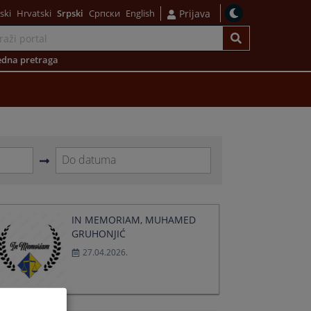
ski
Hrvatski
Srpski
Српски
English
Prijava
dna pretraga
Navigate
forward
to
interact
IN MEMORIAM, MUHAMED
with
GRUHONJIĆ
the
27.04.2026.
calendar
and
select
a
date.