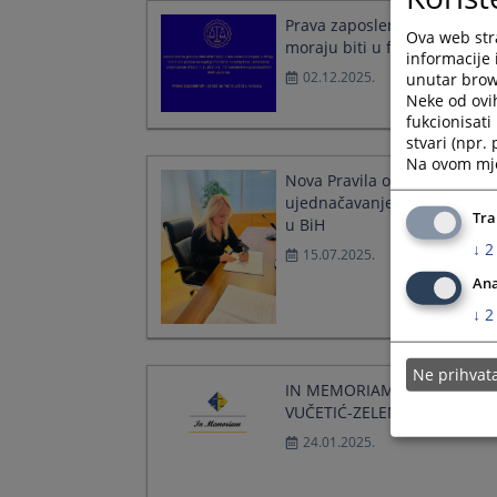
Prava zaposlenih i građana
Ova web stra
moraju biti u fokusu
informacije 
02.12.2025.
unutar brows
Neke od ovi
fukcionisat
stvari (npr.
Na ovom mjes
Nova Pravila o radu Panela 
ujednačavanje sudske praks
Tra
u BiH
↓
2
15.07.2025.
Ana
↓
2
Ne prihva
IN MEMORIAM, MARICA
VUČETIĆ-ZELENBABIĆ
24.01.2025.