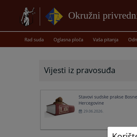
Okružni privredn
Rad suda
Oglasna ploča
Vaša pitanja
Odn
Vijesti iz pravosuđa
Stavovi sudske prakse Bosne
Hercegovine
29.06.2026.
Korišt