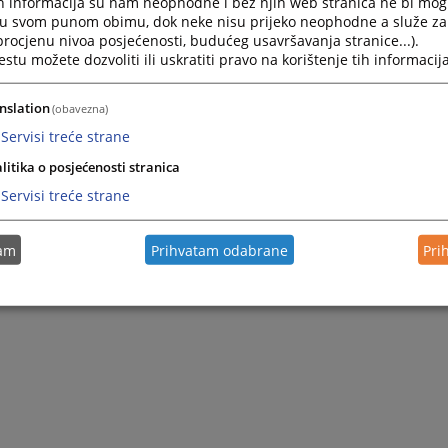
h informacija su nam neophodne i bez njih web stranica ne bi mog
Press
i u svom punom obimu, dok neke nisu prijeko neophodne a služe z
the
 procjenu nivoa posjećenosti, budućeg usavršavanja stranice...).
question
tu možete dozvoliti ili uskratiti pravo na korištenje tih informacija
Obavještenje o održavanju
mark
kvalifikacionog testa
key
nslation
(obavezna)
to
21.10.2016.
get
Servisi treće strane
the
litika o posjećenosti stranica
keyboard
1 - 6 / 6
shortcuts
1
Servisi treće strane
for
changing
dates.
tam
Prihvatam odabrane
Pri