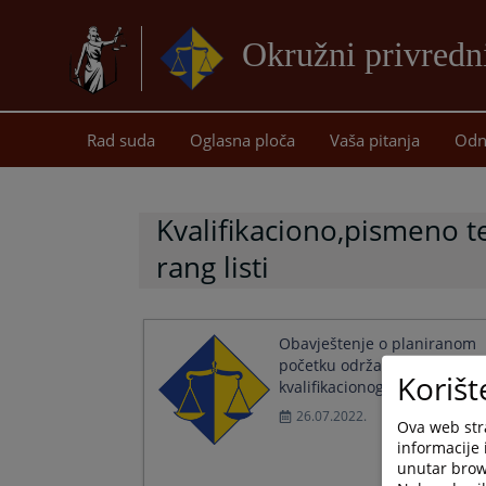
Okružni privredn
Rad suda
Oglasna ploča
Vaša pitanja
Odn
Kvalifikaciono,pismeno te
rang listi
Obavještenje o planiranom
početku održavanja
Korišt
kvalifikacionog testiranja
26.07.2022.
Ova web stra
informacije 
unutar brows