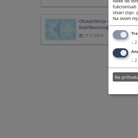
Neke od ovi
fukcionisat
stvari (npr.
Na ovom mjes
Obavještenje o održavanju
kvalifikacionog testa
Tra
17.11.2016.
↓
2
Ana
↓
2
Ne prihva