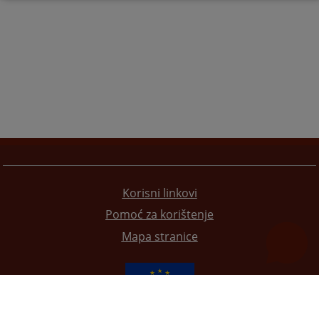
Korisni linkovi
Pomoć za korištenje
Mapa stranice
Redizajn web stranice je finansirala Evropska unija. Za njen sadržaj isključivo je odgovorno