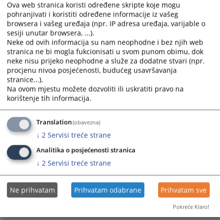
Ova web stranica koristi određene skripte koje mogu
pohranjivati i koristiti određene informacije iz vašeg
browsera i vašeg uređaja (npr. IP adresa uređaja, varijable o
sesiji unutar browsera, ...).
Prikazana vijest je na
:
Bosanski jezik
Neke od ovih informacija su nam neophodne i bez njih web
stranica ne bi mogla fukcionisati u svom punom obimu, dok
Prateći dokumenti
neke nisu prijeko neophodne a služe za dodatne stvari (npr.
procjenu nivoa posjećenosti, budućeg usavršavanja
Obavještenje
stranice...).
Na ovom mjestu možete dozvoliti ili uskratiti pravo na
korištenje tih informacija.
648
PREGLEDA
Translation
(obavezna)
↓
2
Servisi treće strane
Analitika o posjećenosti stranica
↓
2
Servisi treće strane
Ne prihvatam
Prihvatam odabrane
Prihvatam sve
Pokreće Klaro!